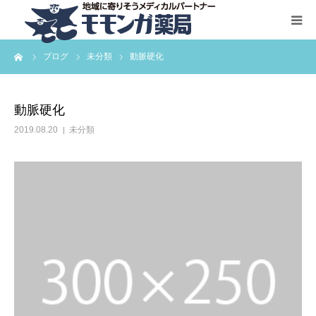
ーム
ブログ
未分類
動脈硬化
HOME
サービス一覧
動脈硬化
2019.08.20
未分類
お問い合わせ
会社概要