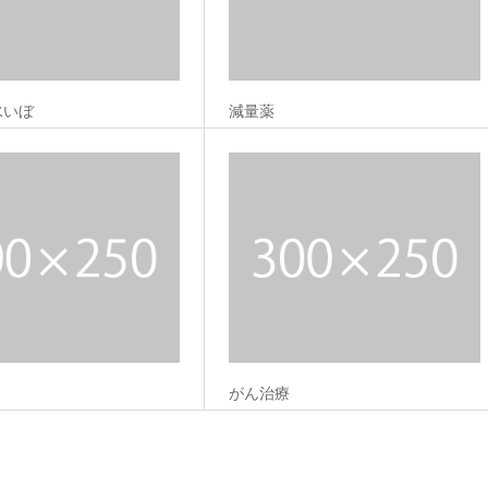
水いぼ
減量薬
がん治療