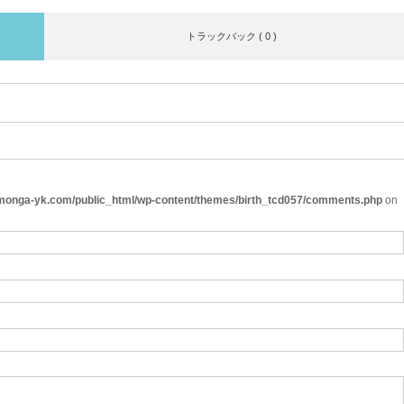
トラックバック ( 0 )
onga-yk.com/public_html/wp-content/themes/birth_tcd057/comments.php
on