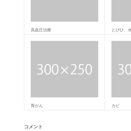
高血圧治療
とびひ、
胃がん
カビ
コメント