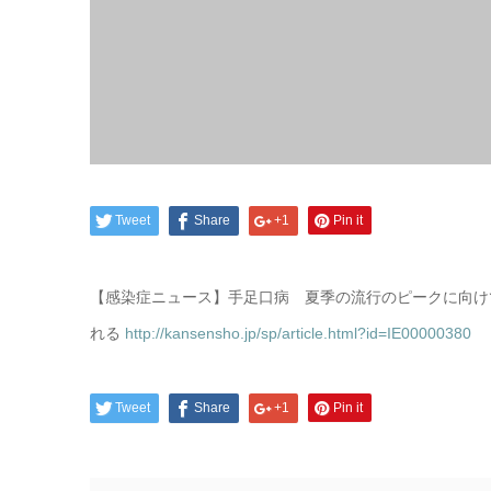
Tweet
Share
+1
Pin it
【感染症ニュース】手足口病 夏季の流行のピークに向け
れる
http://kansensho.jp/sp/article.html?id=IE00000380
Tweet
Share
+1
Pin it