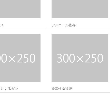
た！
アルコール依存
トによるガン
逆流性食道炎