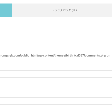
トラックバック ( 0 )
onga-yk.com/public_html/wp-content/themes/birth_tcd057/comments.php
on