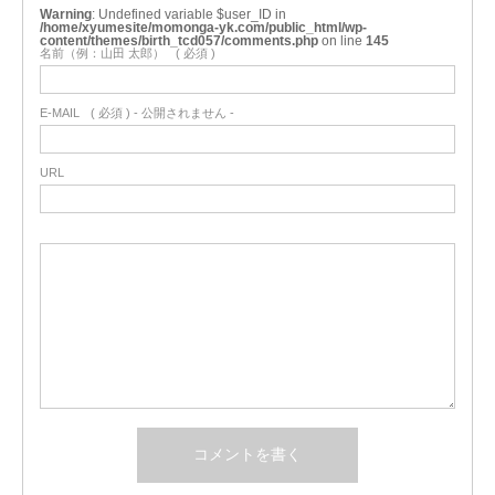
Warning
: Undefined variable $user_ID in
/home/xyumesite/momonga-yk.com/public_html/wp-
content/themes/birth_tcd057/comments.php
on line
145
名前（例：山田 太郎）
( 必須 )
E-MAIL
( 必須 ) - 公開されません -
URL