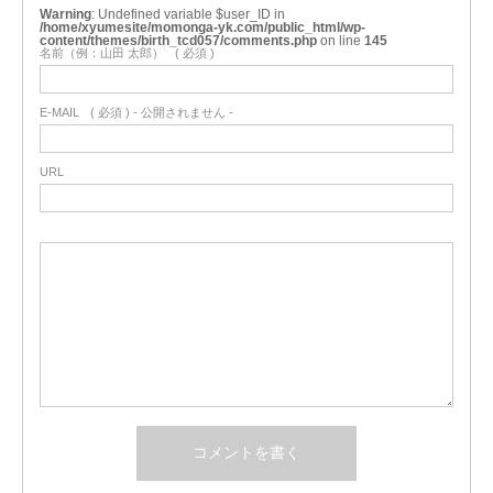
Warning
: Undefined variable $user_ID in
/home/xyumesite/momonga-yk.com/public_html/wp-
content/themes/birth_tcd057/comments.php
on line
145
名前（例：山田 太郎）
( 必須 )
E-MAIL
( 必須 ) - 公開されません -
URL