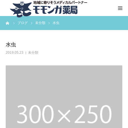
ーム
ブログ
未分類
水虫
HOME
サービス一覧
水虫
2019.05.23
未分類
お問い合わせ
会社概要