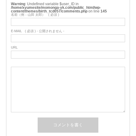
Warning
: Undefined variable $user_ID in
/home/xyumesite/momonga-yk.com/public_html/wp-
content/themes/birth_tcd057/comments.php
on line
145
名前（例：山田 太郎）
( 必須 )
E-MAIL
( 必須 ) - 公開されません -
URL