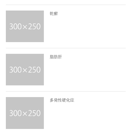
乾癬
脂肪肝
多発性硬化症