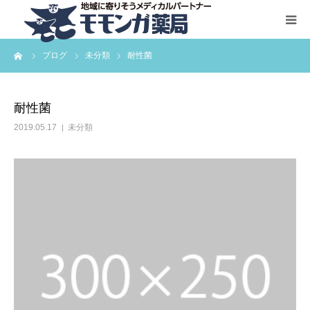
ーム
ブログ
未分類
耐性菌
HOME
サービス一覧
耐性菌
2019.05.17
未分類
お問い合わせ
会社概要