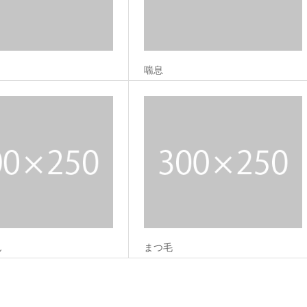
喘息
ん
まつ毛