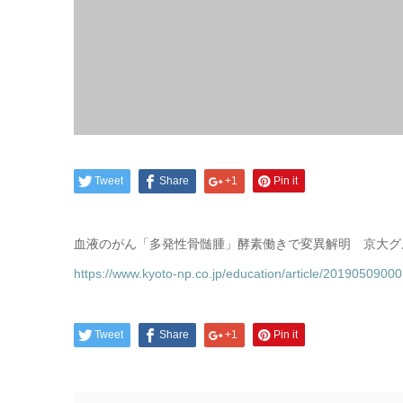
Tweet
Share
+1
Pin it
血液のがん「多発性骨髄腫」酵素働きで変異解明 京大グル
https://www.kyoto-np.co.jp/education/article/2019050900
Tweet
Share
+1
Pin it