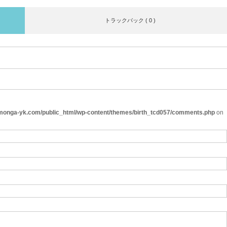
トラックバック ( 0 )
onga-yk.com/public_html/wp-content/themes/birth_tcd057/comments.php
on