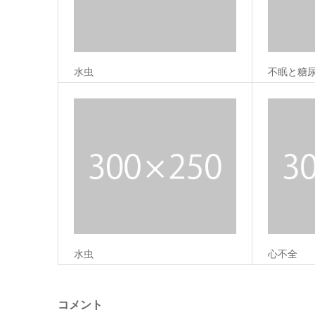
水虫
不眠と糖
水虫
心不全
コメント