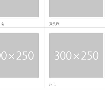
尿病
夏風邪
水虫