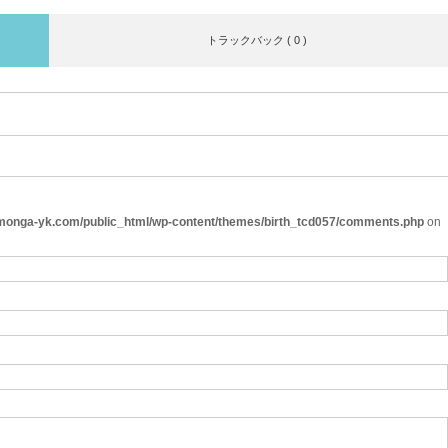
トラックバック ( 0 )
onga-yk.com/public_html/wp-content/themes/birth_tcd057/comments.php
on